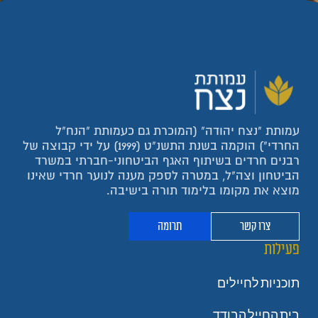
עמותת "נצח יהודה" (המוכרת גם כעמותת "הנח"ל
החרדי") הוקמה בשנת התשנ"ט (1999) על ידי קבוצה של
רבנים חרדים בשיתוף האגף הביטחוני-חברתי במשרד
הביטחון וצה"ל, במטרה לספק מענה לנוער חרדי שאינו
מוצא את מקומו בלימוד תורה בישיבה.
צרו קשר
תרומה
פעילות
תוכניות לחיילים
בית החייל הבודד