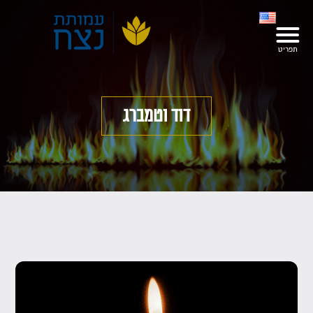
דוד וטמברג