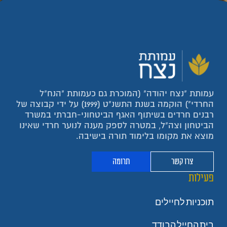
עמותת "נצח יהודה" (המוכרת גם כעמותת "הנח"ל
החרדי") הוקמה בשנת התשנ"ט (1999) על ידי קבוצה של
רבנים חרדים בשיתוף האגף הביטחוני-חברתי במשרד
הביטחון וצה"ל, במטרה לספק מענה לנוער חרדי שאינו
מוצא את מקומו בלימוד תורה בישיבה.
צרו קשר
תרומה
פעילות
תוכניות לחיילים
בית החייל הבודד