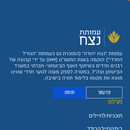
עמותת "נצח יהודה" (המוכרת גם כעמותת "הנח"ל
החרדי") הוקמה בשנת התשנ"ט (1999) על ידי קבוצה של
רבנים חרדים בשיתוף האגף הביטחוני-חברתי במשרד
הביטחון וצה"ל, במטרה לספק מענה לנוער חרדי שאינו
מוצא את מקומו בלימוד תורה בישיבה.
צרו קשר
תרומה
פעילות
תוכניות לחיילים
בית החייל הבודד