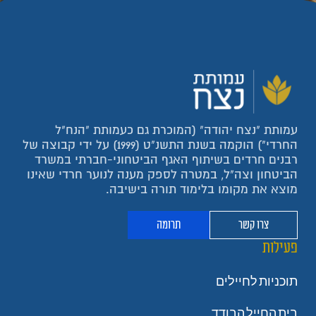
עמותת "נצח יהודה" (המוכרת גם כעמותת "הנח"ל
החרדי") הוקמה בשנת התשנ"ט (1999) על ידי קבוצה של
רבנים חרדים בשיתוף האגף הביטחוני-חברתי במשרד
הביטחון וצה"ל, במטרה לספק מענה לנוער חרדי שאינו
מוצא את מקומו בלימוד תורה בישיבה.
צרו קשר
תרומה
פעילות
תוכניות לחיילים
בית החייל הבודד