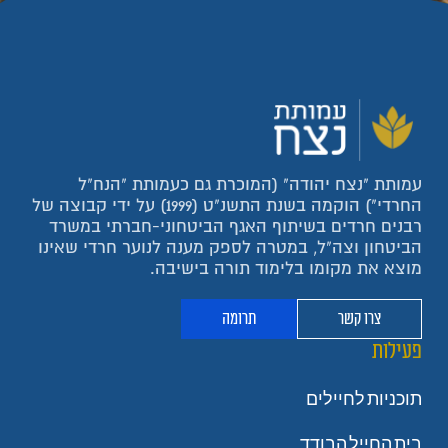
עמותת "נצח יהודה" (המוכרת גם כעמותת "הנח"ל
החרדי") הוקמה בשנת התשנ"ט (1999) על ידי קבוצה של
רבנים חרדים בשיתוף האגף הביטחוני-חברתי במשרד
הביטחון וצה"ל, במטרה לספק מענה לנוער חרדי שאינו
מוצא את מקומו בלימוד תורה בישיבה.
צרו קשר
תרומה
פעילות
תוכניות לחיילים
בית החייל הבודד