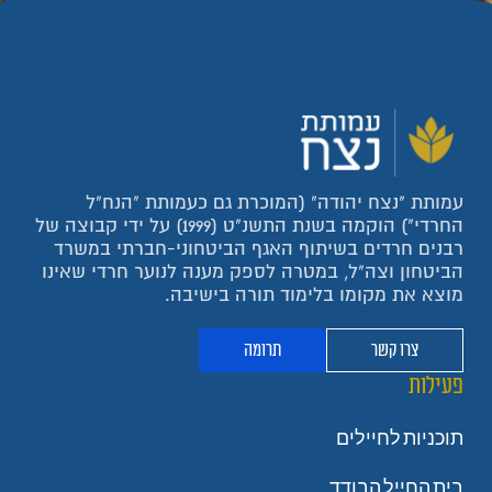
עמותת "נצח יהודה" (המוכרת גם כעמותת "הנח"ל
החרדי") הוקמה בשנת התשנ"ט (1999) על ידי קבוצה של
רבנים חרדים בשיתוף האגף הביטחוני-חברתי במשרד
הביטחון וצה"ל, במטרה לספק מענה לנוער חרדי שאינו
מוצא את מקומו בלימוד תורה בישיבה.
צרו קשר
תרומה
פעילות
תוכניות לחיילים
בית החייל הבודד