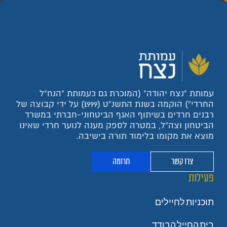
עמותת "נצח יהודה" (המוכרת גם כעמותת "הנח"ל
החרדי") הוקמה בשנת התשנ"ט (1999) על ידי קבוצה של
רבנים חרדים בשיתוף האגף הביטחוני-חברתי במשרד
הביטחון וצה"ל, במטרה לספק מענה לנוער חרדי שאינו
מוצא את מקומו בלימוד תורה בישיבה.
צרו קשר
תרומה
פעילות
תוכניות לחיילים
בית החייל הבודד