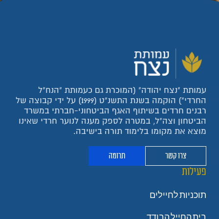
עמותת "נצח יהודה" (המוכרת גם כעמותת "הנח"ל
החרדי") הוקמה בשנת התשנ"ט (1999) על ידי קבוצה של
רבנים חרדים בשיתוף האגף הביטחוני-חברתי במשרד
הביטחון וצה"ל, במטרה לספק מענה לנוער חרדי שאינו
מוצא את מקומו בלימוד תורה בישיבה.
צרו קשר
תרומה
פעילות
תוכניות לחיילים
בית החייל הבודד