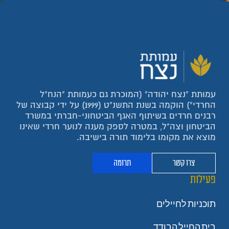
עמותת "נצח יהודה" (המוכרת גם כעמותת "הנח"ל
החרדי") הוקמה בשנת התשנ"ט (1999) על ידי קבוצה של
רבנים חרדים בשיתוף האגף הביטחוני-חברתי במשרד
הביטחון וצה"ל, במטרה לספק מענה לנוער חרדי שאינו
מוצא את מקומו בלימוד תורה בישיבה.
צרו קשר
תרומה
פעילות
תוכניות לחיילים
בית החייל הבודד