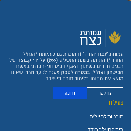
עמותת "נצח יהודה" (המוכרת גם כעמותת "הנח"ל
החרדי") הוקמה בשנת התשנ"ט (1999) על ידי קבוצה של
רבנים חרדים בשיתוף האגף הביטחוני-חברתי במשרד
הביטחון וצה"ל, במטרה לספק מענה לנוער חרדי שאינו
מוצא את מקומו בלימוד תורה בישיבה.
צרו קשר
תרומה
פעילות
תוכניות לחיילים
בית החייל הבודד