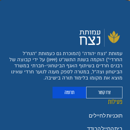
עמותת "נצח יהודה" (המוכרת גם כעמותת "הנח"ל
החרדי") הוקמה בשנת התשנ"ט (1999) על ידי קבוצה של
רבנים חרדים בשיתוף האגף הביטחוני-חברתי במשרד
הביטחון וצה"ל, במטרה לספק מענה לנוער חרדי שאינו
מוצא את מקומו בלימוד תורה בישיבה.
צרו קשר
תרומה
פעילות
תוכניות לחיילים
בית החייל הבודד