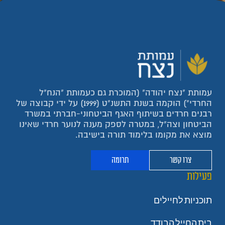
עמותת "נצח יהודה" (המוכרת גם כעמותת "הנח"ל
החרדי") הוקמה בשנת התשנ"ט (1999) על ידי קבוצה של
רבנים חרדים בשיתוף האגף הביטחוני-חברתי במשרד
הביטחון וצה"ל, במטרה לספק מענה לנוער חרדי שאינו
מוצא את מקומו בלימוד תורה בישיבה.
צרו קשר
תרומה
פעילות
תוכניות לחיילים
בית החייל הבודד