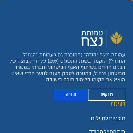
עמותת "נצח יהודה" (המוכרת גם כעמותת "הנח"ל
החרדי") הוקמה בשנת התשנ"ט (1999) על ידי קבוצה של
רבנים חרדים בשיתוף האגף הביטחוני-חברתי במשרד
הביטחון וצה"ל, במטרה לספק מענה לנוער חרדי שאינו
מוצא את מקומו בלימוד תורה בישיבה.
צרו קשר
תרומה
פעילות
תוכניות לחיילים
בית החייל הבודד