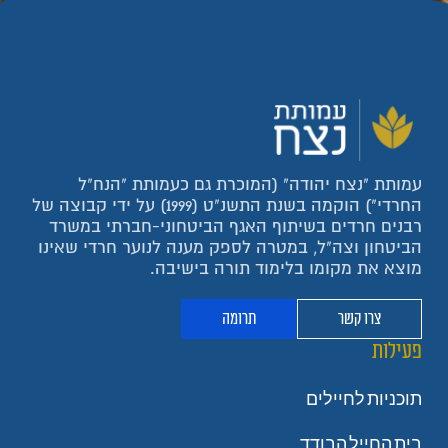
עמותת "נצח יהודה" (המוכרת גם כעמותת "הנח"ל
החרדי") הוקמה בשנת התשנ"ט (1999) על ידי קבוצה של
רבנים חרדים בשיתוף האגף הביטחוני-חברתי במשרד
הביטחון וצה"ל, במטרה לספק מענה לנוער חרדי שאינו
מוצא את מקומו בלימוד תורה בישיבה.
צרו קשר
תרומה
פעילות
תוכניות לחיילים
בית החייל הבודד