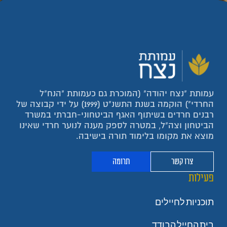
עמותת "נצח יהודה" (המוכרת גם כעמותת "הנח"ל
החרדי") הוקמה בשנת התשנ"ט (1999) על ידי קבוצה של
רבנים חרדים בשיתוף האגף הביטחוני-חברתי במשרד
הביטחון וצה"ל, במטרה לספק מענה לנוער חרדי שאינו
מוצא את מקומו בלימוד תורה בישיבה.
צרו קשר
תרומה
פעילות
תוכניות לחיילים
בית החייל הבודד