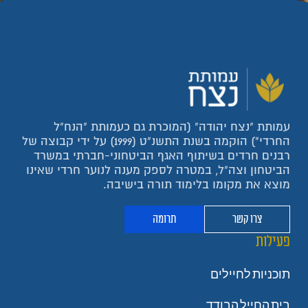
עמותת "נצח יהודה" (המוכרת גם כעמותת "הנח"ל
החרדי") הוקמה בשנת התשנ"ט (1999) על ידי קבוצה של
רבנים חרדים בשיתוף האגף הביטחוני-חברתי במשרד
הביטחון וצה"ל, במטרה לספק מענה לנוער חרדי שאינו
מוצא את מקומו בלימוד תורה בישיבה.
צרו קשר
תרומה
פעילות
תוכניות לחיילים
בית החייל הבודד