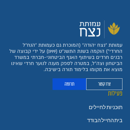
עמותת "נצח יהודה" (המוכרת גם כעמותת "הנח"ל
החרדי") הוקמה בשנת התשנ"ט (1999) על ידי קבוצה של
רבנים חרדים בשיתוף האגף הביטחוני-חברתי במשרד
הביטחון וצה"ל, במטרה לספק מענה לנוער חרדי שאינו
מוצא את מקומו בלימוד תורה בישיבה.
צרו קשר
תרומה
פעילות
תוכניות לחיילים
בית החייל הבודד