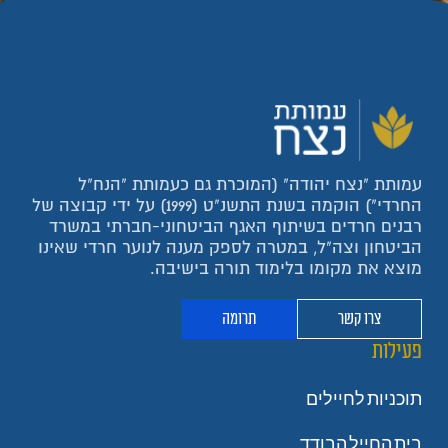
עמותת "נצח יהודה" (המוכרת גם כעמותת "הנח"ל
החרדי") הוקמה בשנת התשנ"ט (1999) על ידי קבוצה של
רבנים חרדים בשיתוף האגף הביטחוני-חברתי במשרד
הביטחון וצה"ל, במטרה לספק מענה לנוער חרדי שאינו
מוצא את מקומו בלימוד תורה בישיבה.
צרו קשר
תרומה
פעילות
תוכניות לחיילים
בית החייל הבודד