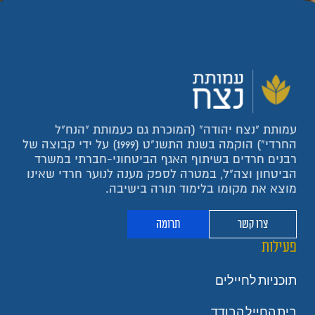
עמותת "נצח יהודה" (המוכרת גם כעמותת "הנח"ל
החרדי") הוקמה בשנת התשנ"ט (1999) על ידי קבוצה של
רבנים חרדים בשיתוף האגף הביטחוני-חברתי במשרד
הביטחון וצה"ל, במטרה לספק מענה לנוער חרדי שאינו
מוצא את מקומו בלימוד תורה בישיבה.
צרו קשר
תרומה
פעילות
תוכניות לחיילים
בית החייל הבודד