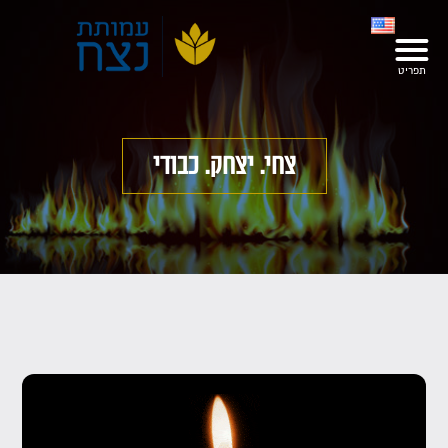
צחי. יצחק. כבודי