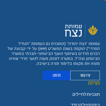
עמותת "נצח יהודה" (המוכרת גם כעמותת "הנח"ל
החרדי") הוקמה בשנת התשנ"ט (1999) על ידי קבוצה של
רבנים חרדים בשיתוף האגף הביטחוני-חברתי במשרד
הביטחון וצה"ל, במטרה לספק מענה לנוער חרדי שאינו
מוצא את מקומו בלימוד תורה בישיבה.
צרו קשר
תרומה
פעילות
תוכניות לחיילים
בית החייל הבודד