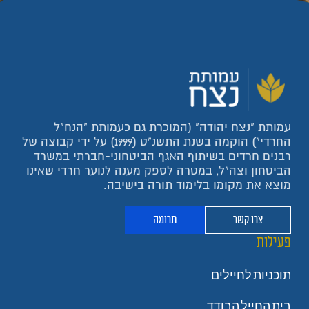
עמותת "נצח יהודה" (המוכרת גם כעמותת "הנח"ל
החרדי") הוקמה בשנת התשנ"ט (1999) על ידי קבוצה של
רבנים חרדים בשיתוף האגף הביטחוני-חברתי במשרד
הביטחון וצה"ל, במטרה לספק מענה לנוער חרדי שאינו
מוצא את מקומו בלימוד תורה בישיבה.
צרו קשר
תרומה
פעילות
תוכניות לחיילים
בית החייל הבודד