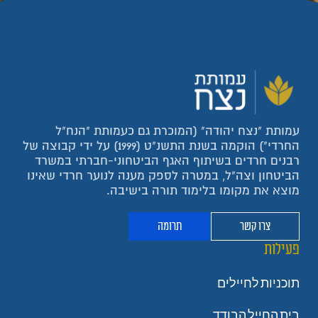
עמותת "נצח יהודה" (המוכרת גם כעמותת "הנח"ל
החרדי") הוקמה בשנת התשנ"ט (1999) על ידי קבוצה של
רבנים חרדים בשיתוף האגף הביטחוני-חברתי במשרד
הביטחון וצה"ל, במטרה לספק מענה לנוער חרדי שאינו
מוצא את מקומו בלימוד תורה בישיבה.
צרו קשר
תרומה
פעילות
תוכניות לחיילים
בית החייל הבודד