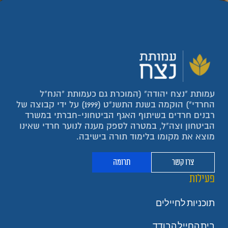
עמותת "נצח יהודה" (המוכרת גם כעמותת "הנח"ל
החרדי") הוקמה בשנת התשנ"ט (1999) על ידי קבוצה של
רבנים חרדים בשיתוף האגף הביטחוני-חברתי במשרד
הביטחון וצה"ל, במטרה לספק מענה לנוער חרדי שאינו
מוצא את מקומו בלימוד תורה בישיבה.
צרו קשר
תרומה
פעילות
תוכניות לחיילים
בית החייל הבודד