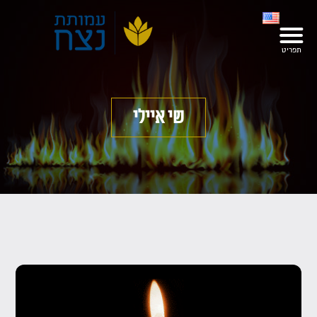
שי איילי