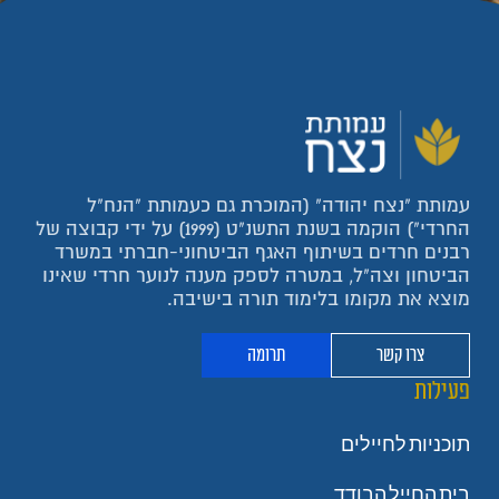
עמותת "נצח יהודה" (המוכרת גם כעמותת "הנח"ל
החרדי") הוקמה בשנת התשנ"ט (1999) על ידי קבוצה של
רבנים חרדים בשיתוף האגף הביטחוני-חברתי במשרד
הביטחון וצה"ל, במטרה לספק מענה לנוער חרדי שאינו
מוצא את מקומו בלימוד תורה בישיבה.
צרו קשר
תרומה
פעילות
תוכניות לחיילים
בית החייל הבודד