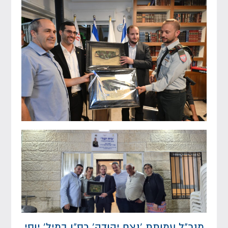
מנכ"ל עמותת 'נצח יהודה' רס"ן במיל' יוסי