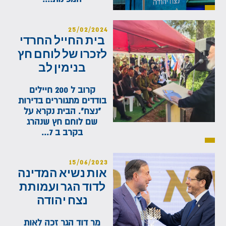
25/02/2024
בית החייל החרדי
לזכרו של לוחם חץ
בנימין לב
קרוב ל 200 חיילים
בודדים מתגוררים בדירות
"נצח". הבית נקרא על
שם לוחם חץ שנהרג
בקרב ב 7...
15/06/2023
אות נשיא המדינה
לדוד הגר ועמותת
נצח יהודה
מר דוד הגר זכה לאות