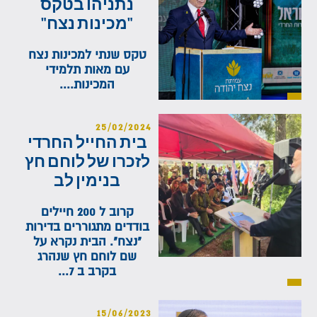
נתניהו בטקס
"מכינות נצח"
טקס שנתי למכינות נצח
עם מאות תלמידי
המכינות....
25/02/2024
בית החייל החרדי
לזכרו של לוחם חץ
בנימין לב
קרוב ל 200 חיילים
בודדים מתגוררים בדירות
"נצח". הבית נקרא על
שם לוחם חץ שנהרג
בקרב ב 7...
15/06/2023