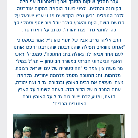
עבר תהליך שיקום מסובך וארוך ולאחרונה אף חלה
בקורונה והחלים. לפני כשנה הוקמה במקום אנדרטה
לזכר הנופלים. "כאן נפלו הקדושים מגיני ארץ ישראל על
קדושת השם, העם והארץ סמ"ר יובל מור יוסף וסמל יוסף
כהן לוחמי גדוד נצח יהודה", נכתב על האנדרטה.
הרב אליהו מירב אביו של יוסף כהן ז״ל אמר בטקס כי
"אנחנו נושאים תפילה שהקורבנות שהקרבנו יהפכו אותנו
לעם אחד ויביאו לנו גאולה בחג החנוכה". סמנכ״ל וראש
האגף הביטחוני חברתי במשרד הביטחון – תא"ל במיל'
מר משה צין אמר כי "ההיסטוריה של עם ישראל רצופת
מלחמות, וחג החנוכה מסמל מלחמה ייחודית, מלחמה
ניצחו מעטים את רבים באומץ ובגבורה. גדוד נצח יהודה,
אתם המכבים של הדור הזה. באתם לשמור על הארץ
הזאת, ומגיע לכם יישר כוח גדול על האומץ נוכח
האתגרים הרבים".