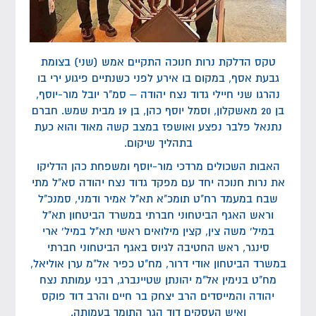
טקס הדלקת נרות חנוכה התקיים אמש (שני) בצומת
גבעת אסף, במקום בו אירע לפני כשנתיים פיגוע ירי בו
נהרגו שני חיילי גדוד נצח יהודה – סמ"ר יובל מור-יוסף,
בן 20 מאשקלון, וסמל יוסף כהן, בן 19 מבית שמש. חברם
נתנאל פלבר נפצע ואושפז במצב קשה מאוד והוא כעת
בתהליך שיקום.
האבות השכולים מרדכי מור-יוסף ומשפחת כהן הדליקו
את נרות חנוכה יחד עם מפקד גדוד נצח יהודה סא"ל מתי
שבח במעמד רח"ט תומכ"א תא"ל אמיר ודמני, סמנכ"ל
וראש האגף הביטחוני חברתי במשרד הביטחון תא"ל
במיל' משה צין, קצין מילואים ראשי תא"ל במיל' ארי
סינגר, ראש החטיבה לגיוס באגף הביטחוני חברתי
במשרד הביטחון אודי דרור, מח"ט כפיר אל"מ ערן אוליאל,
מח"ט בנימין אל"מ יהונתן שטיינברג, רבני עמותת נצח
יהודה והמייסדים הרב יצחק בר חיים והרב דוד פוקס
ואיש העסקים דוד הגר התומך בעמותה.