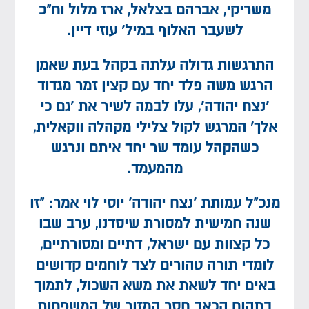
משריקי, אברהם בצלאל, ארז מלול וח”כ
לשעבר האלוף במיל’ עוזי דיין.
התרגשות גדולה עלתה בקהל בעת שאמן
הרגש משה פלד יחד עם קצין זמר מגדוד
‘נצח יהודה’, עלו לבמה לשיר את ‘גם כי
אלך’ המרגש לקול צלילי מקהלה ווקאלית,
כשהקהל עומד שר יחד איתם ונרגש
מהמעמד.
מנכ”ל עמותת ‘נצח יהודה’ יוסי לוי אמר: “זו
שנה חמישית למסורת שיסדנו, ערב שבו
כל קצוות עם ישראל, דתיים ומסורתיים,
לומדי תורה טהורים לצד לוחמים קדושים
באים יחד לשאת את משא השכול, לתמוך
בתהום הכאב חסר המזור של המשפחות