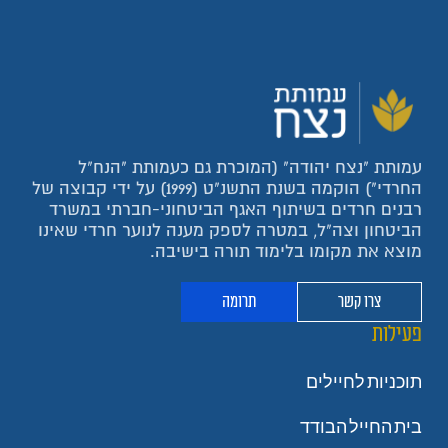
עמותת "נצח יהודה" (המוכרת גם כעמותת "הנח"ל
החרדי") הוקמה בשנת התשנ"ט (1999) על ידי קבוצה של
רבנים חרדים בשיתוף האגף הביטחוני-חברתי במשרד
הביטחון וצה"ל, במטרה לספק מענה לנוער חרדי שאינו
מוצא את מקומו בלימוד תורה בישיבה.
צרו קשר
תרומה
פעילות
תוכניות לחיילים
בית החייל הבודד