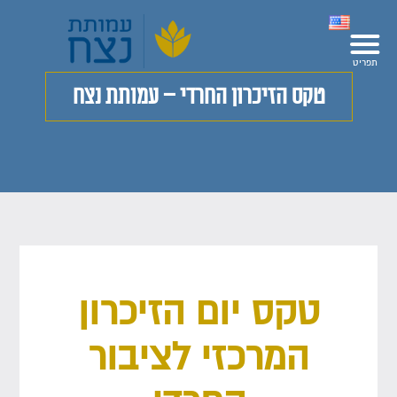
טקס הזיכרון החרדי – עמותת נצח
טקס יום הזיכרון
המרכזי לציבור