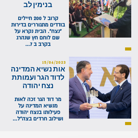
בנימין לב
קרוב ל 200 חיילים
בודדים מתגוררים בדירות
"נצח". הבית נקרא על
שם לוחם חץ שנהרג
בקרב ב 7...
15/06/2023
אות נשיא המדינה
לדוד הגר ועמותת
נצח יהודה
מר דוד הגר זכה לאות
מנשיא המדינה על
פעילותו בנצח יהודה
ושילוב חרדים בצה"ל...