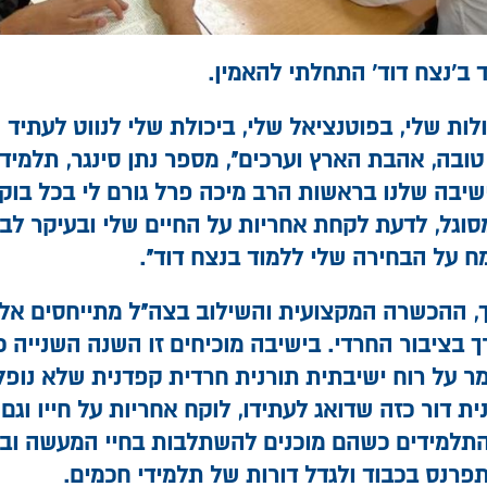
 ב'נצח דוד' התחלתי להאמין.
לות שלי, בפוטנציאל שלי, ביכולת שלי לנווט לעתיד 
ובה, אהבת הארץ וערכים", מספר נתן סינגר, תלמיד 
שיבה שלנו בראשות הרב מיכה פרל גורם לי בכל בוקר
מסוגל, לדעת לקחת אחריות על החיים שלי ובעיקר לב
ח על הבחירה שלי ללמוד בנצח דוד".
ך, ההכשרה המקצועית והשילוב בצה"ל מתייחסים אל '
 בציבור החרדי. בישיבה מוכיחים זו השנה השנייה כ
ר על רוח ישיבתית תורנית חרדית קפדנית שלא נופ
ית דור כזה שדואג לעתידו, לוקח אחריות על חייו וגם
התלמידים כשהם מוכנים להשתלבות בחיי המעשה וב
רנס בכבוד ולגדל דורות של תלמידי חכמים.