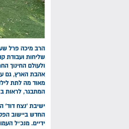
הרב מיכה פרל שעו
שליחות ועבודת קו
ולעולם החינוך החר
אהבת הארץ, גם ער
מאוד מה לתת לילד
המתבגר, לראות בנ
ישיבת 'נצח דוד' ה
החדש ביישוב הפסט
ידיים. מנכ״ל העמות