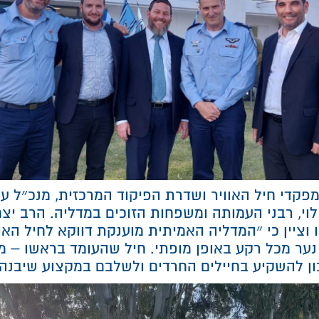
פקדי חיל האוויר ושדרת הפיקוד המרכזית, מנכ״ל ע
י לוי, רבני העמותה ומשפחות הזוכים במדליה. הרב יצ
 וציין כי ״המדליה האמיתית מוענקת דווקא לחיל האווי
נער מכל רקע באופן מופתי. חיל שהעומד בראשו – מפ
כון להשקיע בחיילים החרדים ולשלבם במקצוע שיבנה