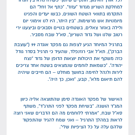
למחלקת השריון מגדוד "עזוז". "כתף אל זחל" הם
התקדמו בתוואי השטח השונים, כבשו יעדים והפגינו
מיומנויות אש מרשימות. "בין היתר, היו לנו אימוני יום
ולילה באזור צאלים, בשטחים בנויים וסבוכים וביצענו ירי
רטוב שלנו ושל גדוד השריון", סא"ל שבח מסביר.
בתרגיל המיוחד הגיע לצפות גם מפקד אוגדה 99 ("עוצבת
הברק"), תא"ל אבי רוזנפלד, שהעיד כי תרגיל בסדר גודל
כזה משקף את היכולות יוצאות הדופן של גדוד "נצח
יהודה". "כשמאות לוחמים שנמצאים בשטח אחד צריכים
לירות ולנהל לחימה בחושך מוחלט – הם חייבים שיהיה
להם תיאום מלא", קבע, "ואכן, כך היה".
האישור של מפקד האוגדה סימן שהתוצאה אליה כיוון
המג"ד הושגה. "בשיחת מפקד לפני התרג"ד", משתף
סא"ל שבח, "אמרתי ללוחמים מה הם הדברים שאני רוצה
לראות במהלך התרגיל – ואני שמח להגיד שהתפקוד
שלהם עלה על כל הציפיות שלי".