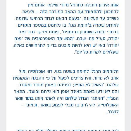
אותו אירוע התגלה כתרגיל גדודי שילמד אותם איך
להתכונן ולהתמודד עם המצב המורכב הזה – ולצאת
כשידם על העליונה. "בעצם הבאנו לגדוד תרחיש שדומה
לאירוע שקרה ב"חומת מגן", בו נלחמנו במספר מוקדים
ברחבי יהודה ושומרון בו זמנית", פותח מפקד גדוד נצח
יהודה, סא"ל מתי שבח, "המשימה האופרטיבית של "נצח
יהודה" באיו"ש היא להיות מוכנים בדיוק לתרחישים כאלה,
שעלולים לקרות כל יום".
הלוחמים תרגלו לחימה בשטח בנוי, רווי אוכלוסיה ומול
אויב לא סדור, והיו צריכים לפעול על פי ההבנה המקומית
שלהם. "האויב לא הופיע בפניהם באופן מוגדר ומסודר,
והם לא ידעו באמת באיזה אופן הוא נלחם ופועל", מתאר
המג"ד, "האתגר הגדול שלהם היה לאתר אותו בתוך שאר
האוכלוסייה, להילחם בו מבלי לפגוע בשאר, וכמובן –
לנצח".
לכל אורך האימון, התקיים שיתוף פעולה מלא בין הגדוד