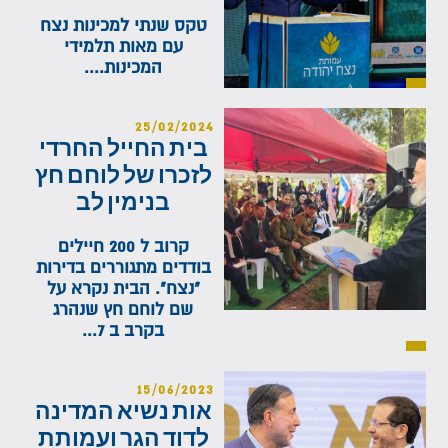
טקס שנתי למכינות נצח
עם מאות תלמידי
המכינות....
25/02/2024
בית החייל החרדי
לזכרו של לוחם חץ
בנימין לב
קרוב ל 200 חיילים
בודדים מתגוררים בדירות
"נצח". הבית נקרא על
שם לוחם חץ שנהרג
בקרב ב 7...
15/06/2023
אות נשיא המדינה
לדוד הגר ועמותת