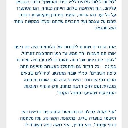
"למרות לילות שלמים ללא שינה והמשקל הכבד שנשאו
עליהם, רוח הלחימה שלהם הייתה גבוהה, הם הסתערו
על כל יעד כמו אריות, הפגינו ביטחון ומקצועיות בנשק,
סמכו על עצמם ועל החברים שלהם ופעלו כמקשה אחת",
הוא מתגאה.
אחד הדברים שתרם ללכידות של הלוחמים היה יום כיפור,
אותו הם העבירו יחד ממש עד רגע ההקפצה לתרגיל.
"לסגור יום כיפור של כמה מאות חיילים זו חוויה מיוחדת
במינה – כל הגדוד צם והתפלל בעשרות מניינים תחת
כיפת השמיים", סא"ל שבח מתרגש, "כחיילים שבאים
מבית דתי או חרדי, האירוע הזה הכין אותם מבחינה
מנטלית ונתן להם הרבה כוחות, ורק הוסיף למוכנות
המבצעית שהגיעה מנוהל הקרב".
"אני מאחל לכולנו שהמשמעת המבצעית שראינו כאן
תישמר בשגרה שלנו, ובתקופת הקורונה, שזו מלחמה
בפני עצמה", הוא מחייך, ואני רואה כמה חשובה לו