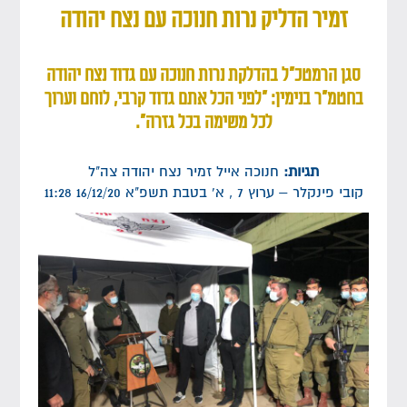
זמיר הדליק נרות חנוכה עם נצח יהודה
סגן הרמטכ״ל בהדלקת נרות חנוכה עם גדוד נצח יהודה
בחטמ״ר בנימין: "לפני הכל אתם גדוד קרבי, לוחם וערוך
לכל משימה בכל גזרה".
תגיות:
חנוכה
אייל זמיר
נצח יהודה
צה"ל
קובי פינקלר
– ערוץ 7
,
א' בטבת תשפ"א 16/12/20 11:28