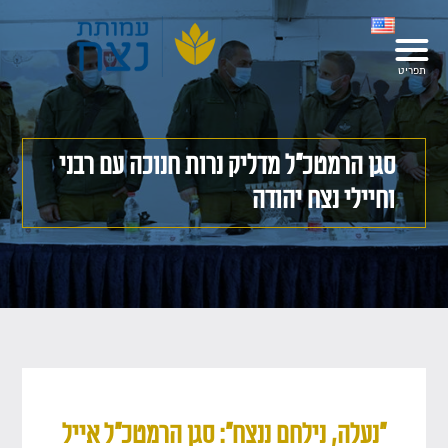
סגן הרמטכ"ל מדליק נרות חנוכה עם רבני
וחיילי נצח יהודה
"נעלה, נילחם ננצח": סגן הרמטכ"ל אייל