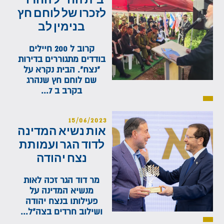
לזכרו של לוחם חץ
בנימין לב
קרוב ל 200 חיילים
בודדים מתגוררים בדירות
"נצח". הבית נקרא על
שם לוחם חץ שנהרג
בקרב ב 7...
15/06/2023
אות נשיא המדינה
לדוד הגר ועמותת
נצח יהודה
מר דוד הגר זכה לאות
מנשיא המדינה על
פעילותו בנצח יהודה
ושילוב חרדים בצה"ל...